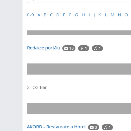
0-9
A
B
C
D
E
F
G
H
I
J
K
L
M
N
O
Redakce portálu
10
1
1
2TO2 Bar
AKORD - Restaurace a Hotel
3
1