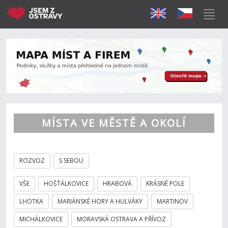
MÍSTA VE MĚSTĚ A OKOLÍ
ROZVOZ
S SEBOU
VŠE
HOŠŤÁLKOVICE
HRABOVÁ
KRÁSNÉ POLE
LHOTKA
MARIÁNSKÉ HORY A HULVÁKY
MARTINOV
MICHÁLKOVICE
MORAVSKÁ OSTRAVA A PŘÍVOZ