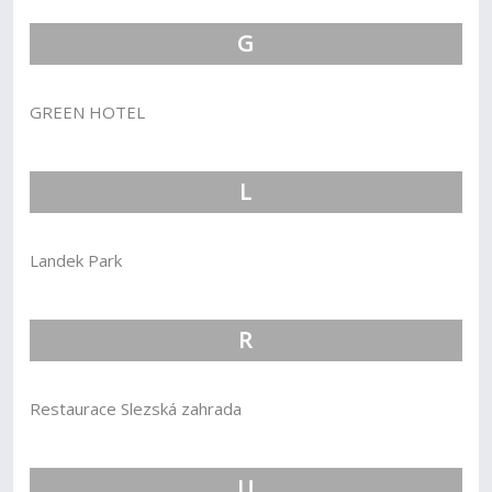
G
GREEN HOTEL
L
Landek Park
R
Restaurace Slezská zahrada
U