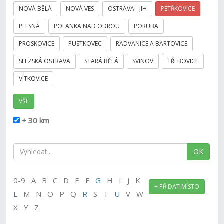
NOVÁ BĚLÁ
NOVÁ VES
OSTRAVA - JIH
PETŘKOVICE
PLESNÁ
POLANKA NAD ODROU
PORUBA
PROSKOVICE
PUSTKOVEC
RADVANICE A BARTOVICE
SLEZSKÁ OSTRAVA
STARÁ BĚLÁ
SVINOV
TŘEBOVICE
VÍTKOVICE
VŠE
+ 30 km
OK
0-9 A B C D E F
G
H I J K
+ PŘIDAT MÍSTO
L
M N O P Q
R
S T
U
V W
X Y Z