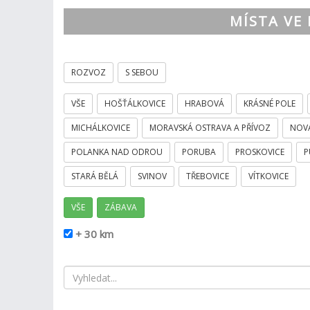
MÍSTA VE 
ROZVOZ
S SEBOU
VŠE
HOŠŤÁLKOVICE
HRABOVÁ
KRÁSNÉ POLE
MICHÁLKOVICE
MORAVSKÁ OSTRAVA A PŘÍVOZ
NOV
POLANKA NAD ODROU
PORUBA
PROSKOVICE
P
STARÁ BĚLÁ
SVINOV
TŘEBOVICE
VÍTKOVICE
VŠE
ZÁBAVA
+ 30 km