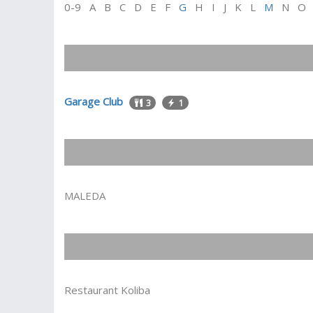
0-9 A B C D E F
G
H I J K L
M
N O
Garage Club
3
1
MALEDA
Restaurant Koliba