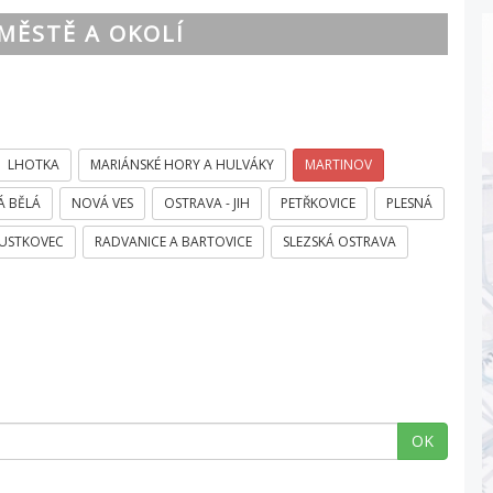
MĚSTĚ A OKOLÍ
LHOTKA
MARIÁNSKÉ HORY A HULVÁKY
MARTINOV
Á BĚLÁ
NOVÁ VES
OSTRAVA - JIH
PETŘKOVICE
PLESNÁ
USTKOVEC
RADVANICE A BARTOVICE
SLEZSKÁ OSTRAVA
OK