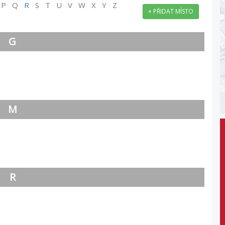
 P Q
R
S T U V W X Y Z
+ PŘIDAT MÍSTO
G
M
R