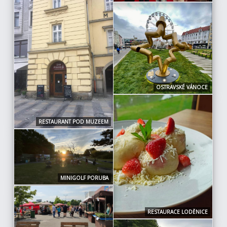
OSTRAVSKÉ VÁNOCE
RESTAURANT POD MUZEEM
MINIGOLF PORUBA
RESTAURACE LODĚNICE