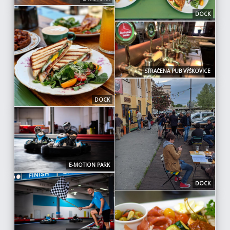
DOCK
STRAČENA PUB VÝŠKOVICE
DOCK
E-MOTION PARK
DOCK