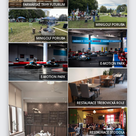
FARMÁŘSKÉ TRHY FUTURUM
MINIGOLF PORUBA
MINIGOLF PORUBA
E-MOTION PARK
E-MOTION PARK
RESTAURACE TŘEBOVICKÁ ROLE
RESTAURACE STODOLA