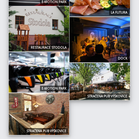
E-MOTION PARK
LA FUTURA
RESTAURACE STODOLA
DOCK
E-MOTION PARK
STRAČENA PUB VÝŠKOVICE
STRAČENA PUB VÝŠKOVICE