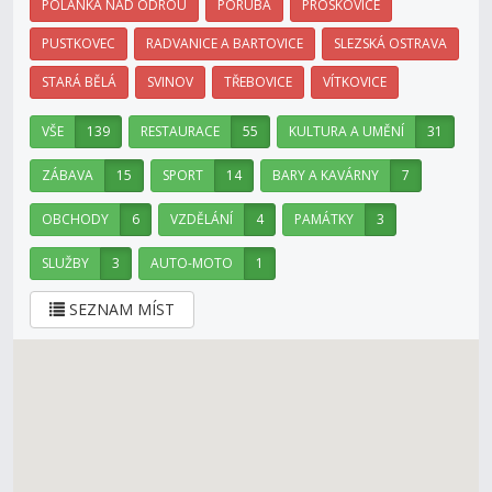
POLANKA NAD ODROU
PORUBA
PROSKOVICE
PUSTKOVEC
RADVANICE A BARTOVICE
SLEZSKÁ OSTRAVA
STARÁ BĚLÁ
SVINOV
TŘEBOVICE
VÍTKOVICE
VŠE
139
RESTAURACE
55
KULTURA A UMĚNÍ
31
ZÁBAVA
15
SPORT
14
BARY A KAVÁRNY
7
OBCHODY
6
VZDĚLÁNÍ
4
PAMÁTKY
3
SLUŽBY
3
AUTO-MOTO
1
SEZNAM MÍST