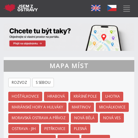
MAPA MÍST
ROZVOZ
S SEBOU
HOŠŤÁLKOVICE
HRABOVÁ
KRÁSNÉ POLE
LHOTKA
MARIÁNSKÉ HORY A HULVÁKY
MARTINOV
MICHÁLKOVICE
MORAVSKÁ OSTRAVA A PŘÍVOZ
NOVÁ BĚLÁ
NOVÁ VES
OSTRAVA - JIH
PETŘKOVICE
PLESNÁ