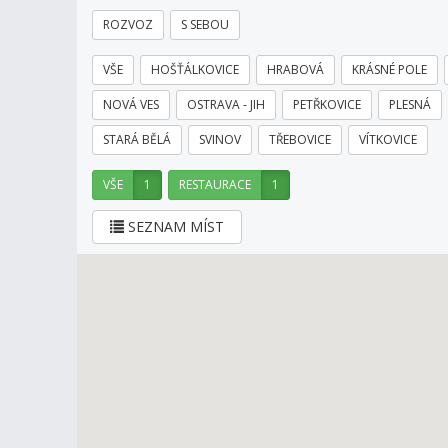
ROZVOZ
S SEBOU
VŠE
HOŠŤÁLKOVICE
HRABOVÁ
KRÁSNÉ POLE
NOVÁ VES
OSTRAVA - JIH
PETŘKOVICE
PLESNÁ
STARÁ BĚLÁ
SVINOV
TŘEBOVICE
VÍTKOVICE
VŠE
1
RESTAURACE
1
SEZNAM MÍST