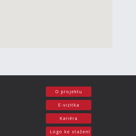
O projektu
E-vizitka
Kariéra
Logo ke stažení