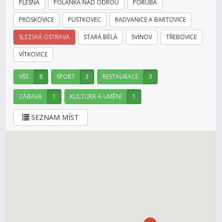
PLESNÁ
POLANKA NAD ODROU
PORUBA
PROSKOVICE
PUSTKOVEC
RADVANICE A BARTOVICE
SLEZSKÁ OSTRAVA
STARÁ BĚLÁ
SVINOV
TŘEBOVICE
VÍTKOVICE
VŠE
8
SPORT
3
RESTAURACE
3
ZÁBAVA
1
KULTURA A UMĚNÍ
1
SEZNAM MÍST