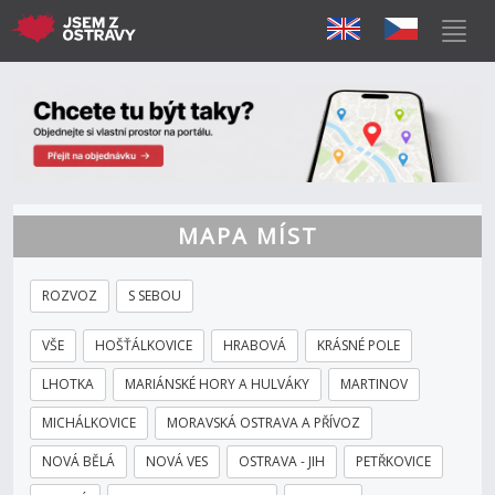
MAPA MÍST
ROZVOZ
S SEBOU
VŠE
HOŠŤÁLKOVICE
HRABOVÁ
KRÁSNÉ POLE
LHOTKA
MARIÁNSKÉ HORY A HULVÁKY
MARTINOV
MICHÁLKOVICE
MORAVSKÁ OSTRAVA A PŘÍVOZ
NOVÁ BĚLÁ
NOVÁ VES
OSTRAVA - JIH
PETŘKOVICE