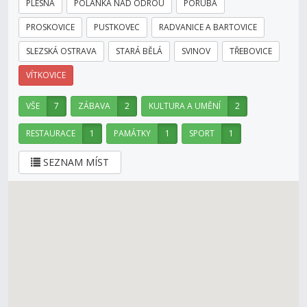
PLESNÁ
POLANKA NAD ODROU
PORUBA
PROSKOVICE
PUSTKOVEC
RADVANICE A BARTOVICE
SLEZSKÁ OSTRAVA
STARÁ BĚLÁ
SVINOV
TŘEBOVICE
VÍTKOVICE
VŠE
7
ZÁBAVA
2
KULTURA A UMĚNÍ
2
RESTAURACE
1
PAMÁTKY
1
SPORT
1
SEZNAM MÍST