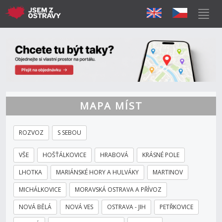
MAPA MÍST
ROZVOZ
S SEBOU
VŠE
HOŠŤÁLKOVICE
HRABOVÁ
KRÁSNÉ POLE
LHOTKA
MARIÁNSKÉ HORY A HULVÁKY
MARTINOV
MICHÁLKOVICE
MORAVSKÁ OSTRAVA A PŘÍVOZ
NOVÁ BĚLÁ
NOVÁ VES
OSTRAVA - JIH
PETŘKOVICE