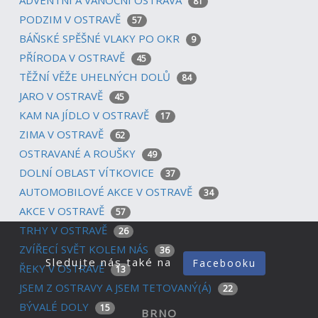
ADVENTNÍ A VÁNOČNÍ OSTRAVA
81
PODZIM V OSTRAVĚ
57
BÁŇSKÉ SPĚŠNÉ VLAKY PO OKR
9
PŘÍRODA V OSTRAVĚ
45
TĚŽNÍ VĚŽE UHELNÝCH DOLŮ
84
JARO V OSTRAVĚ
45
KAM NA JÍDLO V OSTRAVĚ
17
ZIMA V OSTRAVĚ
62
OSTRAVANÉ A ROUŠKY
49
DOLNÍ OBLAST VÍTKOVICE
37
AUTOMOBILOVÉ AKCE V OSTRAVĚ
34
AKCE V OSTRAVĚ
57
TRHY V OSTRAVĚ
26
ZVÍŘECÍ SVĚT KOLEM NÁS
36
Sledujte nás také na
Facebooku
ŘEKY V OSTRAVĚ
13
JSEM Z OSTRAVY A JSEM TETOVANÝ(Á)
22
BÝVALÉ DOLY
15
BRNO