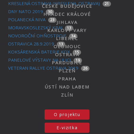
KRESLENÁ OSTRAVA (KRESLENA_OSTRAVA)
21
ČESKÉ BUDĚJOVICE
DNY NATO 2019
30
HRADEC KRÁLOVÉ
POLANECKÁ NIVA
23
JIHLAVA
MORAVSKOSLEZSKÝ KRAJ
13
KARLOVY VARY
NOVOROČNÍ OHŇOSTROJE
34
LIBEREC
OSTRAVICA 28.9.2019
13
OLOMOUC
KOKSÁRENSKÁ BATERIE KOX
15
OSTRAVA
PANELOVÉ VÝSTAVY NA ULICI
19
PARDUBICE
VETERAN RALLYE OSTRAVA 2019
26
PLZEŇ
PRAHA
ÚSTÍ NAD LABEM
ZLÍN
O projektu
E-vizitka