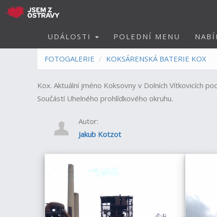
UDÁLOSTI
POLEDNÍ MENU
NABÍ
FOTOGALERIE
KOKSÁRENSKÁ BATERIE KOX
Kox. Aktuální jméno Koksovny v Dolních Vítkovicích po
Součástí Uhelného prohlídkového okruhu.
Autor:
Jakub Kotzot