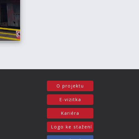
O projektu
E-vizitka
Kariéra
Logo ke stažení