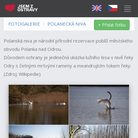
FOTOGALERIE
POLANECKÁ NIVA
+ Přidat fotku
Polanská niva je národní přírodní rezervace poblíž městského
obvodu Polanka nad Odrou.
Důvodem ochrany je jedinečná ukázka lužního lesa v nivě řeky
Odry s četnými mrtvými rameny a meandrujícím tokem řeky.
(Zdroj: Wikipedie)