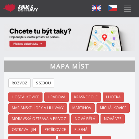
MAPA MÍST
ROZVOZ
S SEBOU
HOŠŤÁLKOVICE
HRABOVÁ
KRÁSNÉ POLE
LHOTKA
MARIÁNSKÉ HORY A HULVÁKY
MARTINOV
MICHÁLKOVICE
MORAVSKÁ OSTRAVA A PŘÍVOZ
NOVÁ BĚLÁ
NOVÁ VES
OSTRAVA - JIH
PETŘKOVICE
PLESNÁ