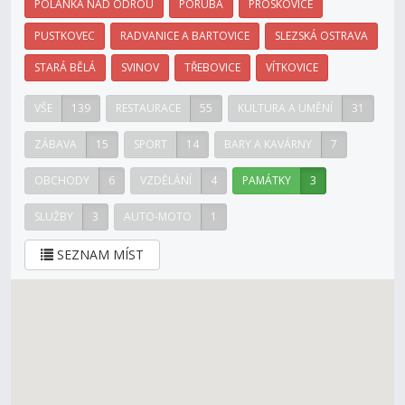
POLANKA NAD ODROU
PORUBA
PROSKOVICE
PUSTKOVEC
RADVANICE A BARTOVICE
SLEZSKÁ OSTRAVA
STARÁ BĚLÁ
SVINOV
TŘEBOVICE
VÍTKOVICE
VŠE
139
RESTAURACE
55
KULTURA A UMĚNÍ
31
ZÁBAVA
15
SPORT
14
BARY A KAVÁRNY
7
OBCHODY
6
VZDĚLÁNÍ
4
PAMÁTKY
3
SLUŽBY
3
AUTO-MOTO
1
SEZNAM MÍST