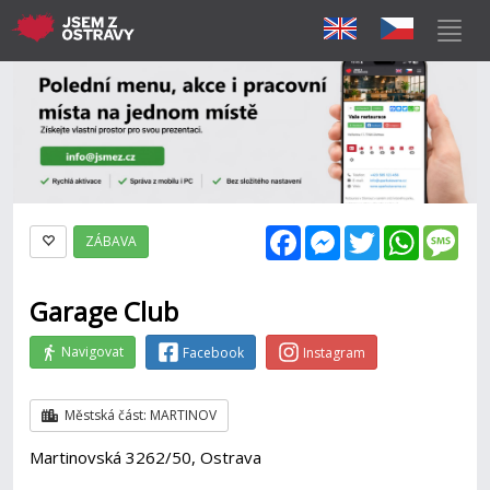
Facebook
Messenger
Twitter
WhatsAp
Mes
ZÁBAVA
Garage Club
Navigovat
Facebook
Instagram
Městská část: MARTINOV
Martinovská 3262/50, Ostrava