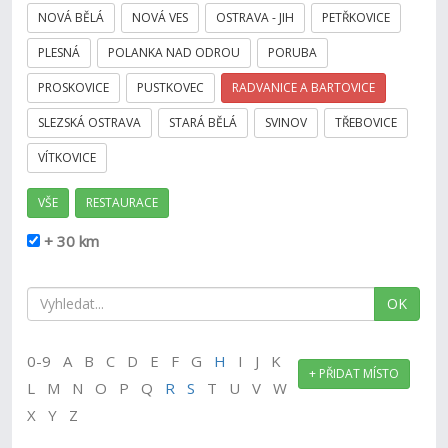
NOVÁ BĚLÁ
NOVÁ VES
OSTRAVA - JIH
PETŘKOVICE
PLESNÁ
POLANKA NAD ODROU
PORUBA
PROSKOVICE
PUSTKOVEC
RADVANICE A BARTOVICE
SLEZSKÁ OSTRAVA
STARÁ BĚLÁ
SVINOV
TŘEBOVICE
VÍTKOVICE
VŠE
RESTAURACE
+ 30 km
OK
0-9 A B C D E F G
H
I J K
+ PŘIDAT MÍSTO
L M N O P Q
R
S
T U V W
X Y Z