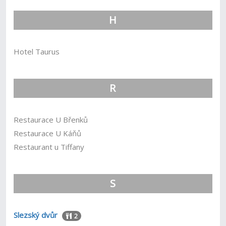
H
Hotel Taurus
R
Restaurace U Břenků
Restaurace U Káňů
Restaurant u Tiffany
S
Slezský dvůr
2