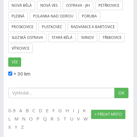
NOVÁ BĚLÁ
NOVÁ VES
OSTRAVA - JIH
PETŘKOVICE
PLESNÁ
POLANKA NAD ODROU
PORUBA
PROSKOVICE
PUSTKOVEC
RADVANICE A BARTOVICE
SLEZSKÁ OSTRAVA
STARÁ BĚLÁ
SVINOV
TŘEBOVICE
VÍTKOVICE
VŠE
+ 30 km
OK
0-9 A B C D E F G H I J K
+ PŘIDAT MÍSTO
L M N O P Q R S T U V W
X Y Z