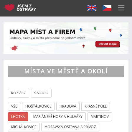
MÍSTA VE MĚSTĚ A OKOLÍ
ROZVOZ
S SEBOU
VŠE
HOŠŤÁLKOVICE
HRABOVÁ
KRÁSNÉ POLE
LHOTKA
MARIÁNSKÉ HORY A HULVÁKY
MARTINOV
MICHÁLKOVICE
MORAVSKÁ OSTRAVA A PŘÍVOZ