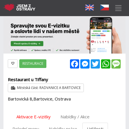
Facebook
Messenger
Twitter
WhatsAp
Mes
RESTAURACE
Restaurant u Tiffany
Městská část: RADVANICE A BARTOVICE
Bartovická 8,Bartovice, Ostrava
Aktivace E-vizitky
Nabídky / Akce
Polední menu
Nabídky práce
Události