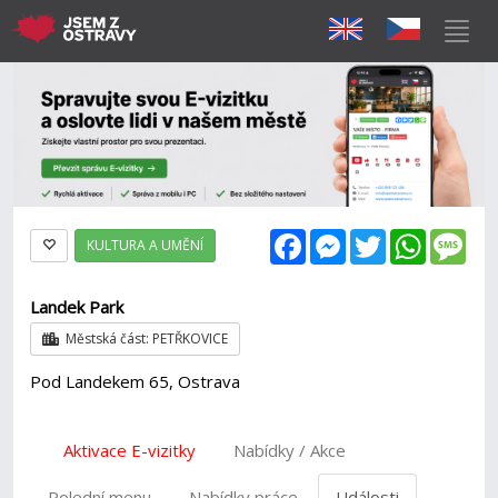
Facebook
Messenger
Twitter
WhatsAp
Mes
KULTURA A UMĚNÍ
Landek Park
Městská část: PETŘKOVICE
Pod Landekem 65, Ostrava
Aktivace E-vizitky
Nabídky / Akce
Polední menu
Nabídky práce
Události