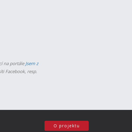
cí na portále
Jsem z
íti Facebook, resp.
O projektu