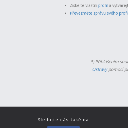
Získejte vlastní
profil
a v
ytvářej
Převezměte správu svého profi
*) Přihlášením sou
Ostravy
pomocí př
Sledujte nás také na