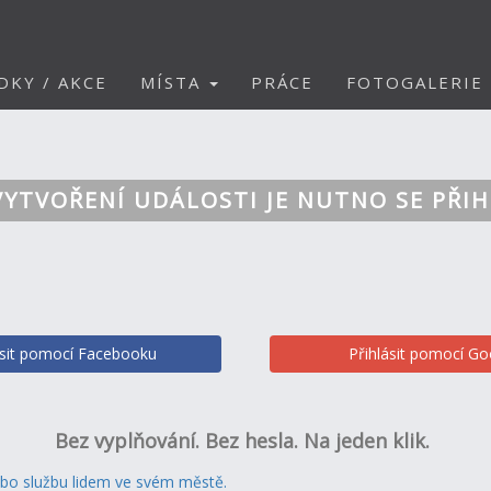
DKY / AKCE
MÍSTA
PRÁCE
FOTOGALERIE
VYTVOŘENÍ UDÁLOSTI JE NUTNO SE PŘIH
ásit pomocí Facebooku
Přihlásit pomocí Go
Bez vyplňování. Bez hesla. Na jeden klik.
ebo službu lidem ve svém městě.