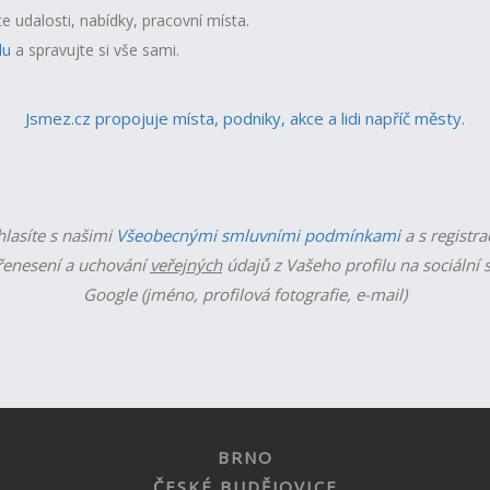
te udalosti, nabídky, pracovní místa.
lu
a spravujte si vše sami.
Jsmez.cz propojuje místa, podniky, akce a lidi napříč městy.
hlasíte s našimi
Všeobecnými smluvními podmínkami
a s registra
enesení a uchování
veřejných
údajů z Vašeho profilu na sociální s
Google (jméno, profilová fotografie, e-mail)
BRNO
ČESKÉ BUDĚJOVICE