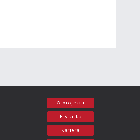
O projektu
E-vizitka
Kariéra