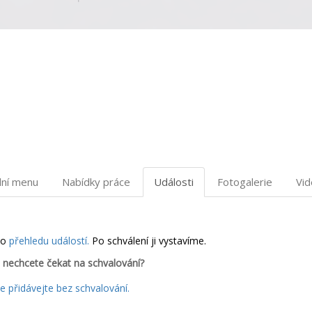
dní menu
Nabídky práce
Události
Fotogalerie
Vi
do
přehledu událostí.
Po schválení ji vystavíme.
 nechcete čekat na schvalování?
 přidávejte bez schvalování.