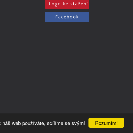
Logo ke stažení
Facebook
Rozumím!
k náš web používáte, sdílíme se svými