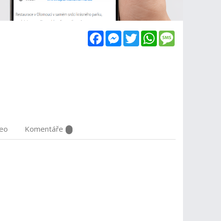
Facebook
Messenger
Twitter
WhatsApp
Message
deo
Komentáře