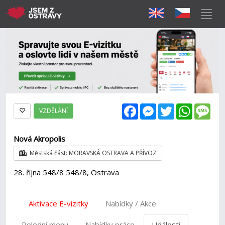
Facebook
Messenger
Twitter
WhatsAp
Mes
VZDĚLÁNÍ
Nová Akropolis
Městská část: MORAVSKÁ OSTRAVA A PŘÍVOZ
28. října 548/8 548/8, Ostrava
Aktivace E-vizitky
Nabídky / Akce
Polední menu
Nabídky práce
Události