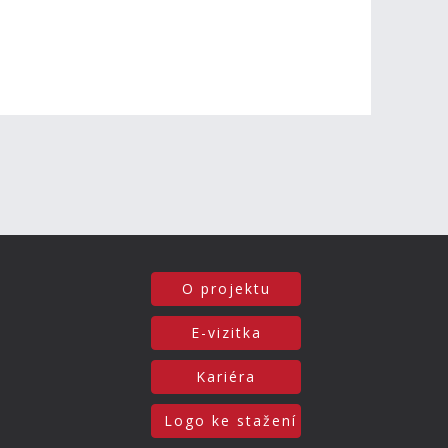
O projektu
E-vizitka
Kariéra
Logo ke stažení