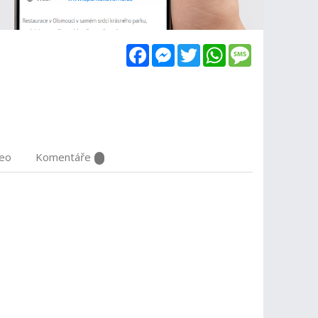
Facebook
Messenger
Twitter
WhatsApp
Message
deo
Komentáře