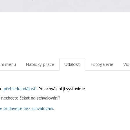
dní menu
Nabídky práce
Události
Fotogalerie
Vi
do
přehledu událostí.
Po schválení ji vystavíme.
 nechcete čekat na schvalování?
 přidávejte bez schvalování.