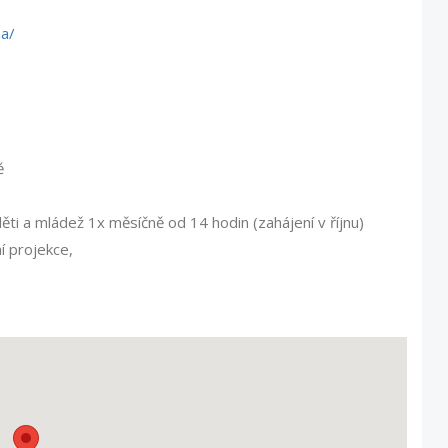
a/
ě
 děti a mládež 1x měsíčně od 14 hodin (zahájení v říjnu)
í projekce,