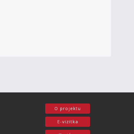
O projektu
E-vizitka