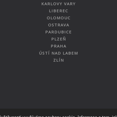
KARLOVY VARY
LIBEREC
OLOMOUC
OSTRAVA
PARDUBICE
PLZEŇ
PRAHA
ÚSTÍ NAD LABEM
ZLÍN
Nahoru
návštěvnosti využíváme soubory cookie. Informace o tom, ja