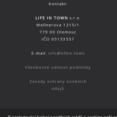
Kontakt:
LIFE IN TOWN
s.r.o.
Wellnerova 1215/1
779 00 Olomouc
IČO 05153557
E-mail:
info@lifein.town
Všeobecné smluvní podmínky
Zásady ochrany osobních
údajů
K poskytování funkcí sociálních médií a analýze naší 