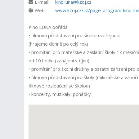
E-mail:
kino.luna@kzoj.cz
Web:
www.kzoj.cz/cz/page-program-kino-lun
Kino LUNA pořádá
• filmová představení pro širokou veřejnost
(hrajeme denně po celý rok)
• promítání pro mateřské a základní školy 1x měsíčn
od 10 hodin (zahájení v říjnu)
• promítání pro školní družiny a ostatní zařízení pro
• filmová představení pro školy (mikulášské a vánočn
filmové rozloučení se školou)
• koncerty, muzikály, pohádky