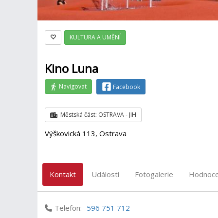
KULTURA A UMĚNÍ
Kino Luna
Navigovat
Facebook
Městská část: OSTRAVA - JIH
Výškovická 113, Ostrava
Kontakt
Události
Fotogalerie
Hodnoce
Telefon:
596 751 712