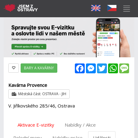
Facebook
Messenger
Twitter
WhatsAp
Mes
BARY A KAVÁRNY
Kavárna Provence
Městská část: OSTRAVA - JIH
V. Jiříkovského 285/46, Ostrava
Aktivace E-vizitky
Nabídky / Akce
Polední menu
Nabídky práce
Události