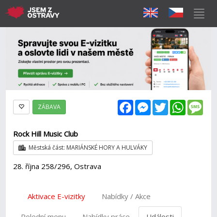
Facebook
Messenger
Twitter
WhatsAp
Mes
ZÁBAVA
Rock Hill Music Club
Městská část: MARIÁNSKÉ HORY A HULVÁKY
28. října 258/296, Ostrava
Aktivace E-vizitky
Nabídky / Akce
Polední menu
Nabídky práce
Události