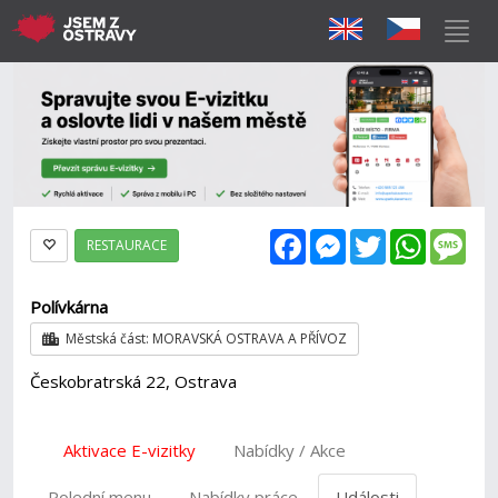
Facebook
Messenger
Twitter
WhatsAp
Mes
RESTAURACE
Polívkárna
Městská část: MORAVSKÁ OSTRAVA A PŘÍVOZ
Českobratrská 22, Ostrava
Aktivace E-vizitky
Nabídky / Akce
Polední menu
Nabídky práce
Události