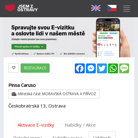
Facebook
Messenger
Twitter
WhatsAp
Mes
RESTAURACE
Pinsa Caruso
Městská část: MORAVSKÁ OSTRAVA A PŘÍVOZ
Českobratrská 13, Ostrava
Aktivace E-vizitky
Nabídky / Akce
Polední menu
Nabídky práce
Události