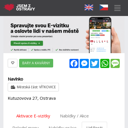
Facebook
Messenger
Twitter
WhatsAp
Mes
BARY A KAVÁRNY
Navínko
Městská část: VÍTKOVICE
Kutuzovova 27, Ostrava
Aktivace E-vizitky
Nabídky / Akce
Polední menu
Nabídky práce
Události