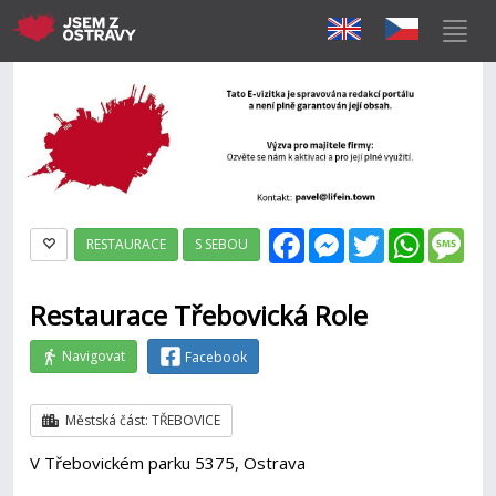
Facebook
Messenger
Twitter
WhatsAp
Mes
RESTAURACE
S SEBOU
Restaurace Třebovická Role
Navigovat
Facebook
Městská část: TŘEBOVICE
V Třebovickém parku 5375, Ostrava