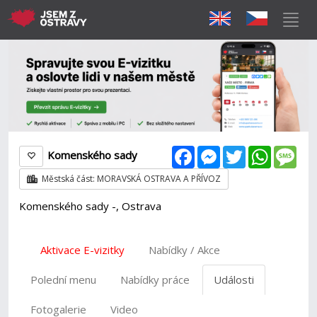
Facebook
Messenger
Twitter
WhatsAp
Mes
Komenského sady
Městská část: MORAVSKÁ OSTRAVA A PŘÍVOZ
Komenského sady -, Ostrava
Aktivace E-vizitky
Nabídky / Akce
Polední menu
Nabídky práce
Události
Fotogalerie
Video