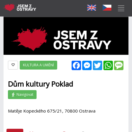
Facebook
Messenger
Twitter
WhatsAp
Mes
KULTURA A UMĚNÍ
Dům kultury Poklad
Navigovat
Matěje Kopeckého 675/21, 70800 Ostrava