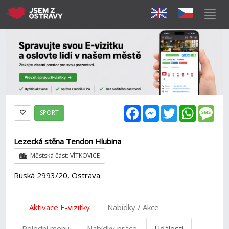
Facebook
Messenger
Twitter
WhatsAp
Mes
SPORT
Lezecká stěna Tendon Hlubina
Městská část: VÍTKOVICE
Ruská 2993/20, Ostrava
Aktivace E-vizitky
Nabídky / Akce
Polední menu
Nabídky práce
Události