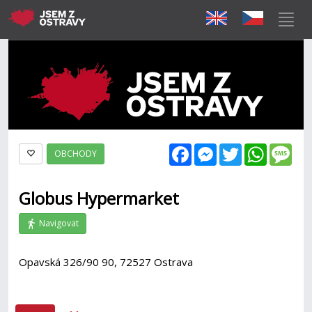
Facebook
Messenger
Twitter
WhatsAp
Mes
OBCHODY
Globus Hypermarket
Navigovat
Opavská 326/90 90, 72527 Ostrava