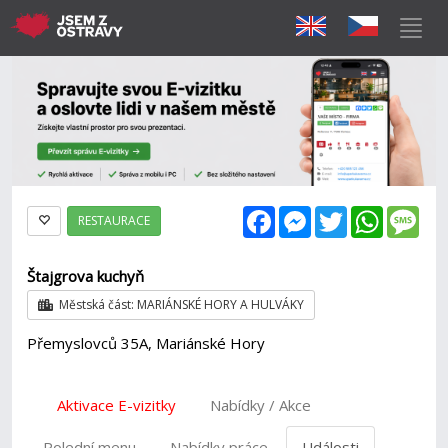
Facebook
Messenger
Twitter
WhatsAp
Mes
RESTAURACE
Štajgrova kuchyň
Městská část: MARIÁNSKÉ HORY A HULVÁKY
Přemyslovců 35A, Mariánské Hory
Aktivace E-vizitky
Nabídky / Akce
Polední menu
Nabídky práce
Události