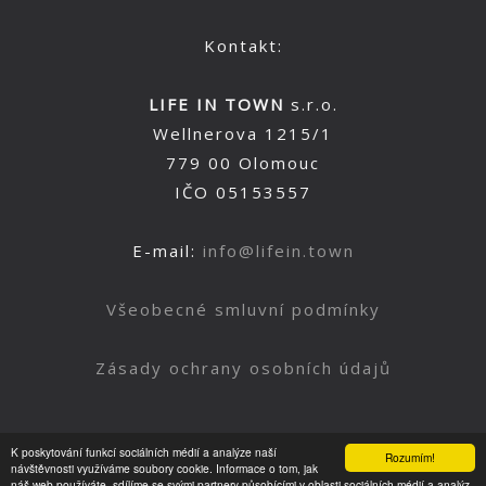
Kontakt:
LIFE IN TOWN
s.r.o.
Wellnerova 1215/1
779 00 Olomouc
IČO 05153557
E-mail:
info@lifein.town
Všeobecné smluvní podmínky
Zásady ochrany osobních údajů
K poskytování funkcí sociálních médií a analýze naší
Rozumím!
Nahoru
návštěvnosti využíváme soubory cookie. Informace o tom, jak
náš web používáte, sdílíme se svými partnery působícími v oblasti sociálních médií a analýz.