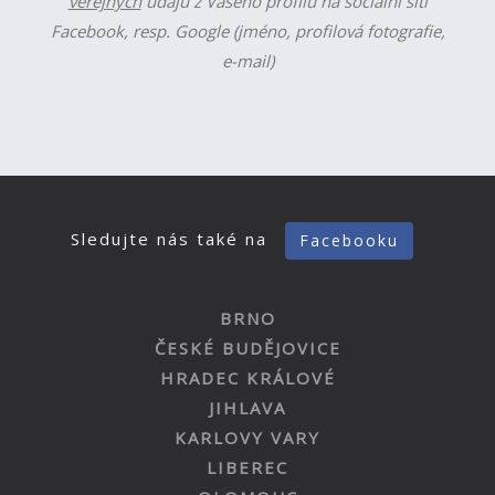
veřejných
údajů z Vašeho profilu na sociální síti
Facebook, resp. Google (jméno, profilová fotografie,
e-mail)
Sledujte nás také na
Facebooku
BRNO
ČESKÉ BUDĚJOVICE
HRADEC KRÁLOVÉ
JIHLAVA
KARLOVY VARY
LIBEREC