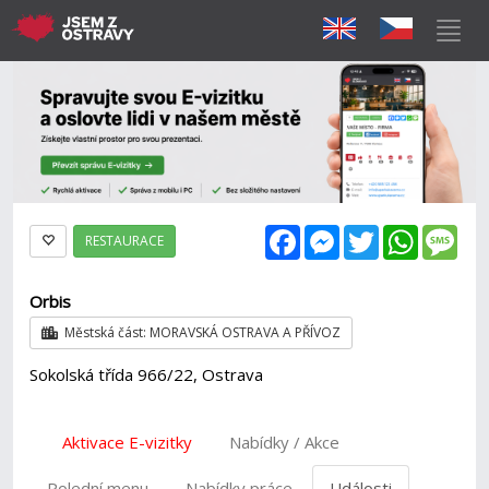
Facebook
Messenger
Twitter
WhatsAp
Mes
RESTAURACE
Orbis
Městská část: MORAVSKÁ OSTRAVA A PŘÍVOZ
Sokolská třída 966/22, Ostrava
Aktivace E-vizitky
Nabídky / Akce
Polední menu
Nabídky práce
Události