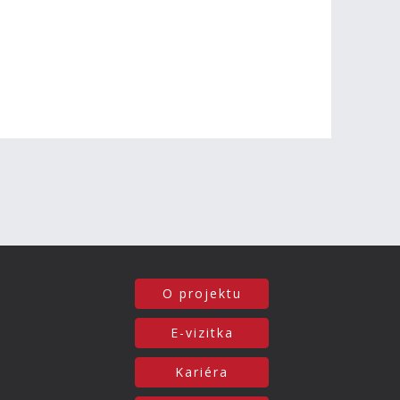
O projektu
E-vizitka
Kariéra