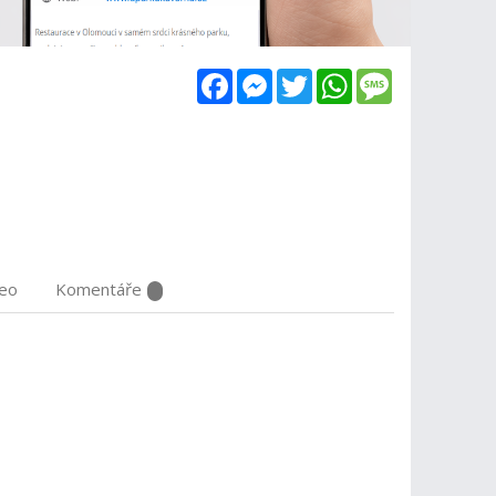
Facebook
Messenger
Twitter
WhatsApp
Message
deo
Komentáře