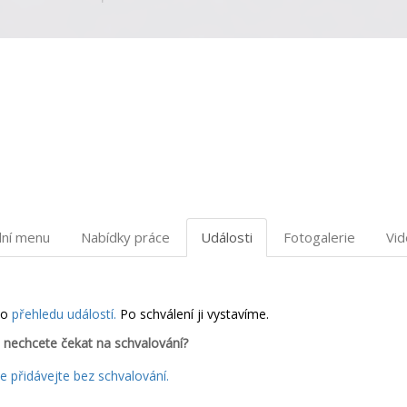
dní menu
Nabídky práce
Události
Fotogalerie
Vi
do
přehledu událostí.
Po schválení ji vystavíme.
 nechcete čekat na schvalování?
 přidávejte bez schvalování.