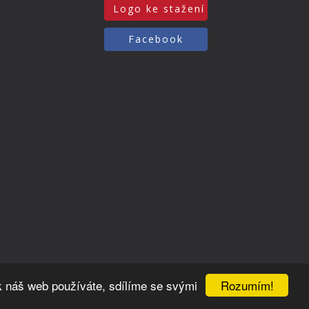
Logo ke stažení
Facebook
Rozumím!
k náš web používáte, sdílíme se svými