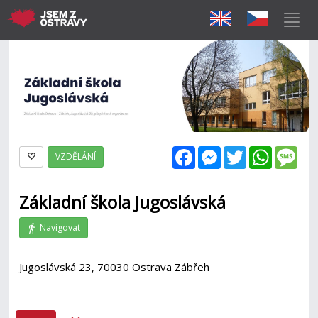
Facebook
Messenger
Twitter
WhatsAp
Mes
VZDĚLÁNÍ
Základní škola Jugoslávská
Navigovat
Jugoslávská 23, 70030 Ostrava Zábřeh