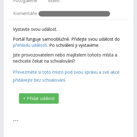
Fotogalerie
Video
Komentáře
Vystavte svou událost.
Portál funguje samooblužně. Přidejte svou událost do
přehledu událostí.
Po schválení ji vystavíme.
Jste provozovatelem nebo majitelem tohoto místa a
nechcete čekat na schvalování?
Převezměte si toto místo pod svou správu a své akce
přidávejte bez schvalování.
+ Přidat událost
---