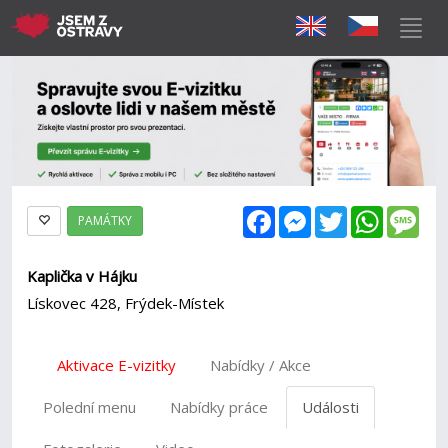
Facebook
Messenger
Twitter
WhatsAp
Mes
PAMÁTKY
Kaplička v Hájku
Lískovec 428, Frýdek-Místek
Aktivace E-vizitky
Nabídky / Akce
Polední menu
Nabídky práce
Události