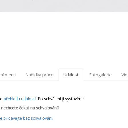
dní menu
Nabídky práce
Události
Fotogalerie
Vi
do
přehledu událostí.
Po schválení ji vystavíme.
 nechcete čekat na schvalování?
 přidávejte bez schvalování.