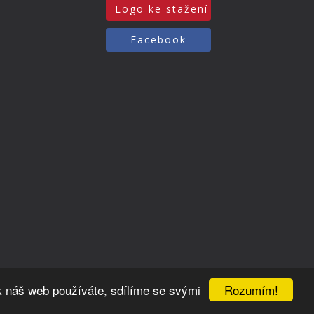
Logo ke stažení
Facebook
Rozumím!
k náš web používáte, sdílíme se svými