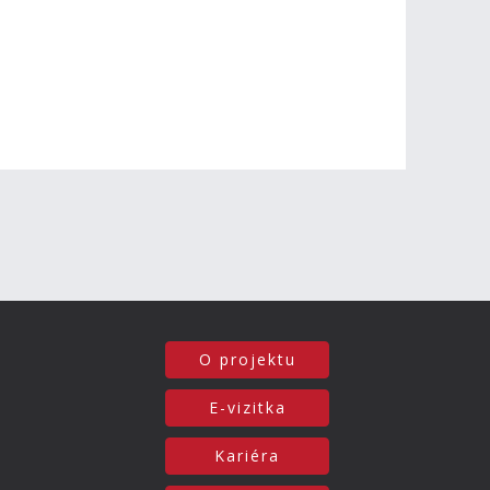
O projektu
E-vizitka
Kariéra