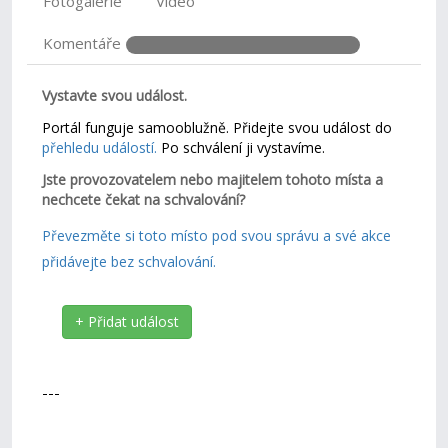
Fotogalerie
Video
Komentáře
Vystavte svou událost.
Portál funguje samooblužně. Přidejte svou událost do
přehledu událostí.
Po schválení ji vystavíme.
Jste provozovatelem nebo majitelem tohoto místa a
nechcete čekat na schvalování?
Převezměte si toto místo pod svou správu a své akce
přidávejte bez schvalování.
+ Přidat událost
---