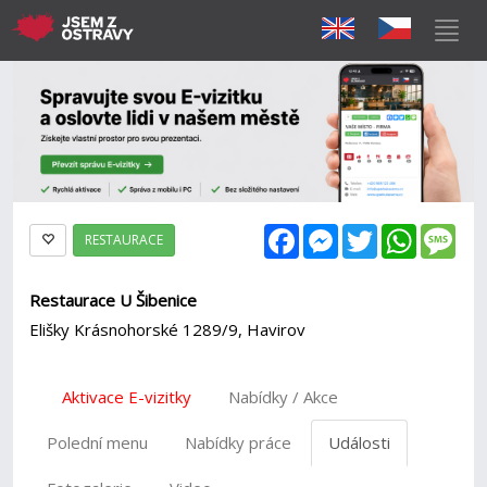
Facebook
Messenger
Twitter
WhatsAp
Mes
RESTAURACE
Restaurace U Šibenice
Elišky Krásnohorské 1289/9, Havirov
Aktivace E-vizitky
Nabídky / Akce
Polední menu
Nabídky práce
Události