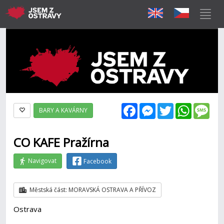
Facebook
Messenger
Twitter
WhatsAp
Mes
BARY A KAVÁRNY
CO KAFE Pražírna
Navigovat
Facebook
Městská část: MORAVSKÁ OSTRAVA A PŘÍVOZ
Ostrava