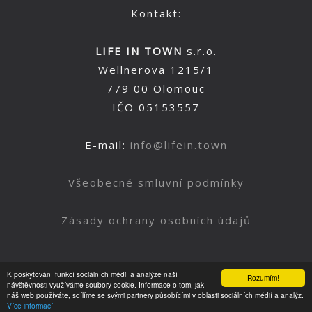
Kontakt:
LIFE IN TOWN
s.r.o.
Wellnerova 1215/1
779 00 Olomouc
IČO 05153557
E-mail:
info@lifein.town
Všeobecné smluvní podmínky
Zásady ochrany osobních údajů
K poskytování funkcí sociálních médií a analýze naší
Rozumím!
Nahoru
návštěvnosti využíváme soubory cookie. Informace o tom, jak
náš web používáte, sdílíme se svými partnery působícími v oblasti sociálních médií a analýz.
Více informací