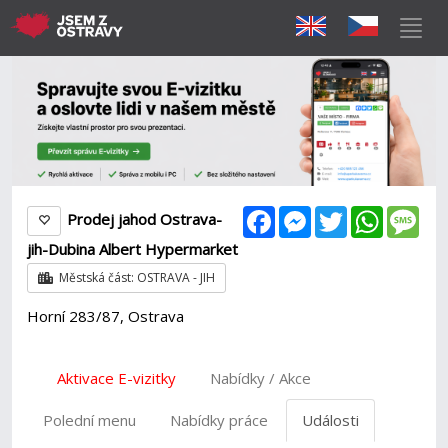
Facebook
Messenger
Twitter
WhatsAp
Mes
Prodej jahod Ostrava-
jih-Dubina Albert Hypermarket
Městská část: OSTRAVA - JIH
Horní 283/87, Ostrava
Aktivace E-vizitky
Nabídky / Akce
Polední menu
Nabídky práce
Události