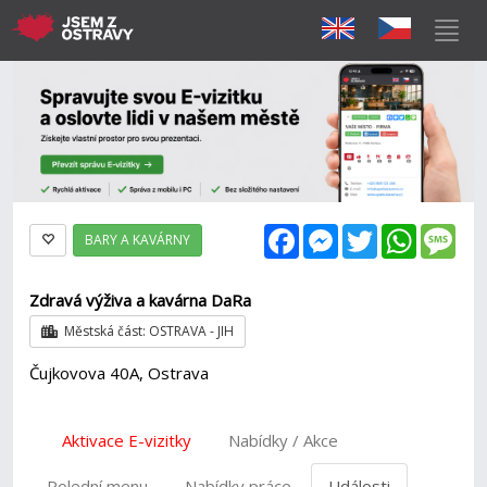
Facebook
Messenger
Twitter
WhatsAp
Mes
BARY A KAVÁRNY
Zdravá výživa a kavárna DaRa
Městská část: OSTRAVA - JIH
Čujkovova 40A, Ostrava
Aktivace E-vizitky
Nabídky / Akce
Polední menu
Nabídky práce
Události