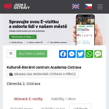
Facebook
Messenger
Twitter
WhatsAp
Mes
KULTURA A UMĚNÍ
Kulturně-literární centrum Academia Ostrava
Městská část: MORAVSKÁ OSTRAVA A PŘÍVOZ
Zámecká 2, Ostrava
Aktivace E-vizitky
Nabídky / Akce
Polední menu
Nabídky práce
Události