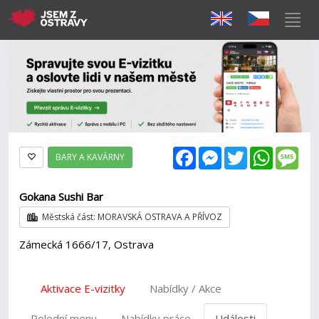
Facebook
Messenger
Twitter
WhatsAp
Mes
BARY A KAVÁRNY
Gokana Sushi Bar
Městská část: MORAVSKÁ OSTRAVA A PŘÍVOZ
Zámecká 1666/17, Ostrava
Aktivace E-vizitky
Nabídky / Akce
Polední menu
Nabídky práce
Události