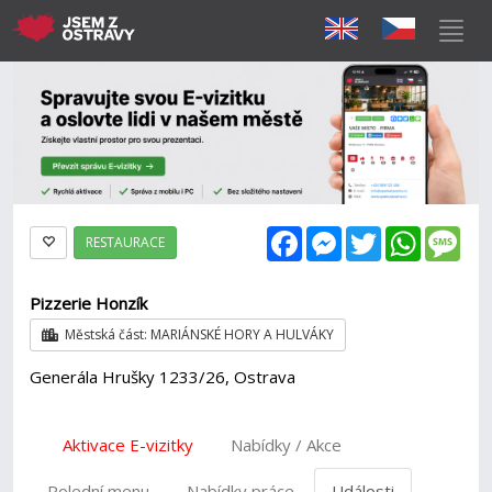
Facebook
Messenger
Twitter
WhatsAp
Mes
RESTAURACE
Pizzerie Honzík
Městská část: MARIÁNSKÉ HORY A HULVÁKY
Generála Hrušky 1233/26, Ostrava
Aktivace E-vizitky
Nabídky / Akce
Polední menu
Nabídky práce
Události