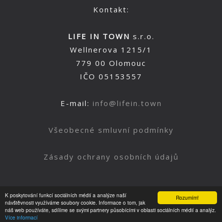
Kontakt:
LIFE IN TOWN
s.r.o.
Wellnerova 1215/1
779 00 Olomouc
IČO 05153557
E-mail:
info@lifein.town
Všeobecné smluvní podmínky
Zásady ochrany osobních údajů
K poskytování funkcí sociálních médií a analýze naší
Rozumím!
Nahoru
návštěvnosti využíváme soubory cookie. Informace o tom, jak
náš web používáte, sdílíme se svými partnery působícími v oblasti sociálních médií a analýz.
Více informací