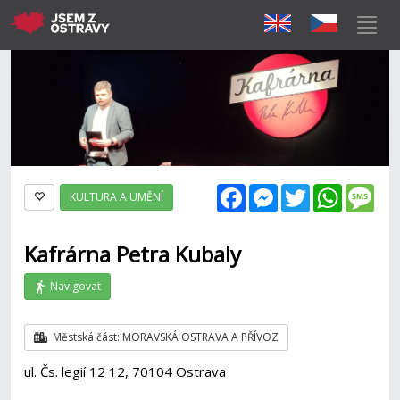
Facebook
Messenger
Twitter
WhatsAp
Mes
KULTURA A UMĚNÍ
Kafrárna Petra Kubaly
Navigovat
Městská část: MORAVSKÁ OSTRAVA A PŘÍVOZ
ul. Čs. legií 12 12, 70104 Ostrava