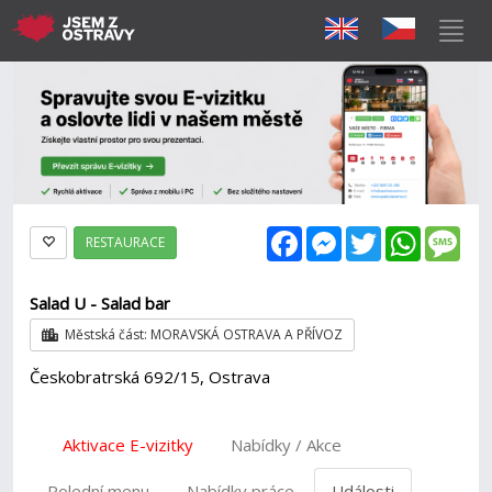
Facebook
Messenger
Twitter
WhatsAp
Mes
RESTAURACE
Salad U - Salad bar
Městská část: MORAVSKÁ OSTRAVA A PŘÍVOZ
Českobratrská 692/15, Ostrava
Aktivace E-vizitky
Nabídky / Akce
Polední menu
Nabídky práce
Události