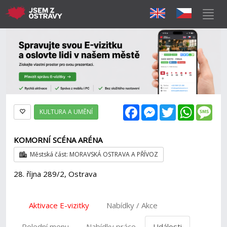
Facebook
Messenger
Twitter
WhatsAp
Mes
KULTURA A UMĚNÍ
KOMORNÍ SCÉNA ARÉNA
Městská část: MORAVSKÁ OSTRAVA A PŘÍVOZ
28. října 289/2, Ostrava
Aktivace E-vizitky
Nabídky / Akce
Polední menu
Nabídky práce
Události