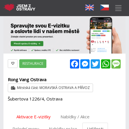
Facebook
Messenger
Twitter
WhatsAp
Mes
RESTAURACE
Rong Vang Ostrava
Městská část: MORAVSKÁ OSTRAVA A PŘÍVOZ
Šubertova 1226/4, Ostrava
Aktivace E-vizitky
Nabídky / Akce
Polední menu
Nabídky práce
Události